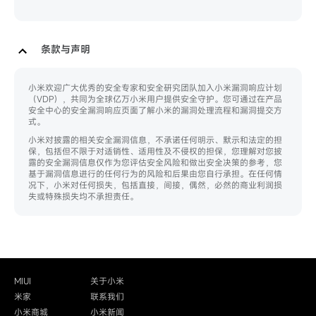
条款与声明
小米欢迎广大优秀的安全专家和安全研究团队加入小米漏洞响应计划
（VDP），共同为全球亿万小米用户提供安全守护。您可通过在产品
安全中心的安全漏洞响应页面了解小米的漏洞处理流程和漏洞提交方
式。
小米对披露的相关安全漏洞信息，不承诺任何明示、默示和法定的担
保，包括但不限于对适销性、适用性及不侵权的担保，您理解对您披
露的安全漏洞信息仅作为您评估安全风险和做出安全决策的参考，您
基于漏洞信息进行的任何行为的风险和后果由您自行承担。在任何情
况下，小米对任何损失，包括直接，间接，偶然，必然的商业利润损
失或特殊损失均不承担责任。
MIUI
关于小米
米家
联系我们
小米商城
小米新闻